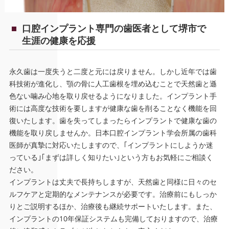
口腔インプラント専門の歯医者として堺市で
生涯の健康を応援
永久歯は一度失うと二度と元には戻りません。しかし近年では歯
科技術が進化し、顎の骨に人工歯根を埋め込むことで天然歯と遜
色ない噛み心地を取り戻せるようになりました。インプラント手
術には高度な技術を要しますが健康な歯を削ることなく機能を回
復いたします。歯を失ってしまったらインプラントで健康な歯の
機能を取り戻しませんか。日本口腔インプラント学会所属の歯科
医師が真摯に対応いたしますので、｢インプラントにしようか迷
っている｣｢まずは詳しく知りたい｣という方もお気軽にご相談く
ださい。
インプラントは丈夫で長持ちしますが、天然歯と同様に日々のセ
ルフケアと定期的なメンテナンスが必要です。治療前にもしっか
りとご説明するほか、治療後も継続サポートいたします。また、
インプラントの10年保証システムも完備しておりますので、治療